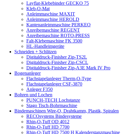
Layflat-Klebebinder GECKO 75
Kleb-O-Mat
Anleimmaschine MAXIT
Anleimmaschine HEROLD
Kantenanleimmaschine PERKEO
Anreibemaschine REGENT
Anreibemaschine ROTO-PRESS
Falt-Klebemaschine FK 3500
HL-Handleimgeräte
Schneiden + Schlitzen
Digitaldruck-Finisher Zip-TS2L
Digitaldruck-Finisher Zip-CSCL
Digitaldruck-Finisher Zip-A3E Mark IV Pro
Bogenanleger
Flachstapelanleger Therm-O-Type
Flachstapelanleger CSF-3870
Anleger F350
Bohren und Lochen
PUNCH-TECH Lochstanze
Stago Tisch-Bohrmaschine
Bindemaschinen Wire-O, Drahtkamm, Plastik, Spiralen
RECOsystems Bindesysteme
Rhin-O-Tuff OD 4012
Rhin-O-Tuff HD 7700
Rhin-O-Tuff HD 7500 H Kalenderstanzmaschine