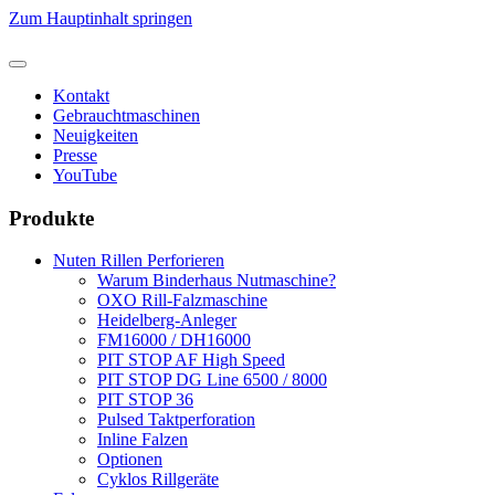
Zum Hauptinhalt springen
Kontakt
Gebrauchtmaschinen
Neuigkeiten
Presse
YouTube
Produkte
Nuten Rillen Perforieren
Warum Binderhaus Nutmaschine?
OXO Rill-Falzmaschine
Heidelberg-Anleger
FM16000 / DH16000
PIT STOP AF High Speed
PIT STOP DG Line 6500 / 8000
PIT STOP 36
Pulsed Taktperforation
Inline Falzen
Optionen
Cyklos Rillgeräte