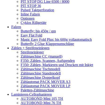
PIT STOP DG Line 6500 / 8000
PIT STOP 36
Pulsed Taktperforation
Inline Falzen
Optionen
Cyklos Rillgeräte
Falzen
Butterfly: bis 450g / qm
Easy Flat Fold
Magic Easy Fold Plus: bis 600g vollautomatisch
Butterfly 2 Glue Klappenumschläge
Zählen + Streifeneinlegen
Streifeneinleger
Zählmaschine CC (manuell)
F350: Zählen, Scannen, Aufspenden
F350: Zählen, Markieren und Drucken mit Inkjet
Zählmaschine Tischmodell
Zählmaschine Standmodell
Zählmaschine Doppelkopf
Zählautomat PACK MOVER A3
Zählautomat PACK MOVER LP
Paletten-Zählmaschine
Laminieren-Cellophanieren
AUTOBOND Mini 105 TH
AUTOBOND Mini 76 TH