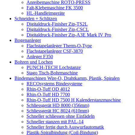
Anreibemaschine ROTO-PRESS
Falt-Klebemaschine FK 3500
HL-Handleimgeräte
Schneiden + Schlitzen
Digitaldruck-Finisher Zip-TS2L
Digitaldruck-Finisher Zip-CSCL
Digitaldruck-Finisher Zip-A3E Mark IV Pro
Bogenanleger
Flachstapelanleger Therm-O-Type
Flachstapelanleger CSF-3870
Anleger F350
Bohren und Lochen
PUNCH-TECH Lochstanze
Stago Tisch-Bohrmaschine
Bindemaschinen Wire-O, Drahtkamm, Plastik, Spiralen
RECOsystems Bindesysteme
Rhin-O-Tuff OD 4012
Rhin-O-Tuff HD 7700
Rhin-O-Tuff HD 7500 H Kalenderstanzmaschine
Schliessgerät HD 8000 (356mm)
Schliessgerät HC 8024 (610mm)
Schneller schliessen ohne Einfädeln
Schneller stanzen mit PAL-14
Schneller fertig durch Auswurfautomatik
Plastik-Spiralbindung (Coil-Bindung)