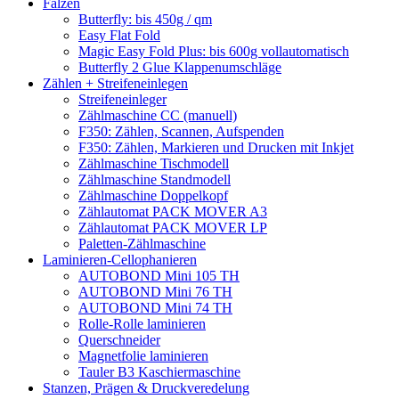
Falzen
Butterfly: bis 450g / qm
Easy Flat Fold
Magic Easy Fold Plus: bis 600g vollautomatisch
Butterfly 2 Glue Klappenumschläge
Zählen + Streifeneinlegen
Streifeneinleger
Zählmaschine CC (manuell)
F350: Zählen, Scannen, Aufspenden
F350: Zählen, Markieren und Drucken mit Inkjet
Zählmaschine Tischmodell
Zählmaschine Standmodell
Zählmaschine Doppelkopf
Zählautomat PACK MOVER A3
Zählautomat PACK MOVER LP
Paletten-Zählmaschine
Laminieren-Cellophanieren
AUTOBOND Mini 105 TH
AUTOBOND Mini 76 TH
AUTOBOND Mini 74 TH
Rolle-Rolle laminieren
Querschneider
Magnetfolie laminieren
Tauler B3 Kaschiermaschine
Stanzen, Prägen & Druckveredelung