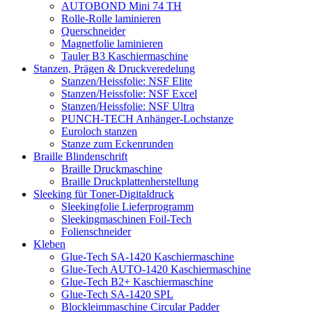
AUTOBOND Mini 74 TH
Rolle-Rolle laminieren
Querschneider
Magnetfolie laminieren
Tauler B3 Kaschiermaschine
Stanzen, Prägen & Druckveredelung
Stanzen/Heissfolie: NSF Elite
Stanzen/Heissfolie: NSF Excel
Stanzen/Heissfolie: NSF Ultra
PUNCH-TECH Anhänger-Lochstanze
Euroloch stanzen
Stanze zum Eckenrunden
Braille Blindenschrift
Braille Druckmaschine
Braille Druckplattenherstellung
Sleeking für Toner-Digitaldruck
Sleekingfolie Lieferprogramm
Sleekingmaschinen Foil-Tech
Folienschneider
Kleben
Glue-Tech SA-1420 Kaschiermaschine
Glue-Tech AUTO-1420 Kaschiermaschine
Glue-Tech B2+ Kaschiermaschine
Glue-Tech SA-1420 SPL
Blockleimmaschine Circular Padder