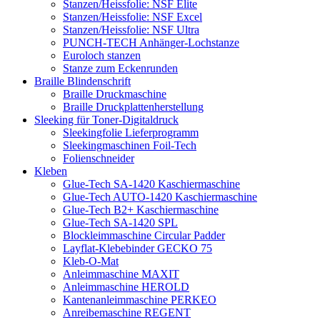
Stanzen/Heissfolie: NSF Elite
Stanzen/Heissfolie: NSF Excel
Stanzen/Heissfolie: NSF Ultra
PUNCH-TECH Anhänger-Lochstanze
Euroloch stanzen
Stanze zum Eckenrunden
Braille Blindenschrift
Braille Druckmaschine
Braille Druckplattenherstellung
Sleeking für Toner-Digitaldruck
Sleekingfolie Lieferprogramm
Sleekingmaschinen Foil-Tech
Folienschneider
Kleben
Glue-Tech SA-1420 Kaschiermaschine
Glue-Tech AUTO-1420 Kaschiermaschine
Glue-Tech B2+ Kaschiermaschine
Glue-Tech SA-1420 SPL
Blockleimmaschine Circular Padder
Layflat-Klebebinder GECKO 75
Kleb-O-Mat
Anleimmaschine MAXIT
Anleimmaschine HEROLD
Kantenanleimmaschine PERKEO
Anreibemaschine REGENT