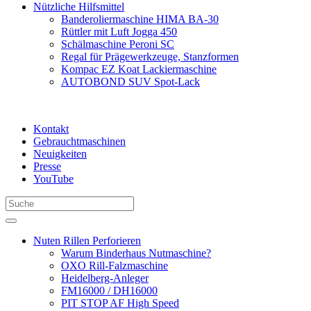
Nützliche Hilfsmittel
Banderoliermaschine HIMA BA-30
Rüttler mit Luft Jogga 450
Schälmaschine Peroni SC
Regal für Prägewerkzeuge, Stanzformen
Kompac EZ Koat Lackiermaschine
AUTOBOND SUV Spot-Lack
Kontakt
Gebrauchtmaschinen
Neuigkeiten
Presse
YouTube
Nuten Rillen Perforieren
Warum Binderhaus Nutmaschine?
OXO Rill-Falzmaschine
Heidelberg-Anleger
FM16000 / DH16000
PIT STOP AF High Speed