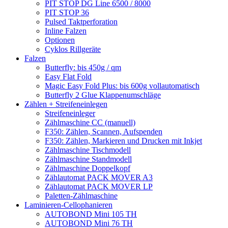
PIT STOP DG Line 6500 / 8000
PIT STOP 36
Pulsed Taktperforation
Inline Falzen
Optionen
Cyklos Rillgeräte
Falzen
Butterfly: bis 450g / qm
Easy Flat Fold
Magic Easy Fold Plus: bis 600g vollautomatisch
Butterfly 2 Glue Klappenumschläge
Zählen + Streifeneinlegen
Streifeneinleger
Zählmaschine CC (manuell)
F350: Zählen, Scannen, Aufspenden
F350: Zählen, Markieren und Drucken mit Inkjet
Zählmaschine Tischmodell
Zählmaschine Standmodell
Zählmaschine Doppelkopf
Zählautomat PACK MOVER A3
Zählautomat PACK MOVER LP
Paletten-Zählmaschine
Laminieren-Cellophanieren
AUTOBOND Mini 105 TH
AUTOBOND Mini 76 TH