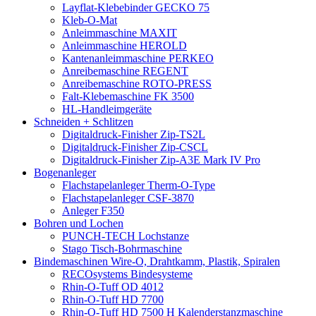
Layflat-Klebebinder GECKO 75
Kleb-O-Mat
Anleimmaschine MAXIT
Anleimmaschine HEROLD
Kantenanleimmaschine PERKEO
Anreibemaschine REGENT
Anreibemaschine ROTO-PRESS
Falt-Klebemaschine FK 3500
HL-Handleimgeräte
Schneiden + Schlitzen
Digitaldruck-Finisher Zip-TS2L
Digitaldruck-Finisher Zip-CSCL
Digitaldruck-Finisher Zip-A3E Mark IV Pro
Bogenanleger
Flachstapelanleger Therm-O-Type
Flachstapelanleger CSF-3870
Anleger F350
Bohren und Lochen
PUNCH-TECH Lochstanze
Stago Tisch-Bohrmaschine
Bindemaschinen Wire-O, Drahtkamm, Plastik, Spiralen
RECOsystems Bindesysteme
Rhin-O-Tuff OD 4012
Rhin-O-Tuff HD 7700
Rhin-O-Tuff HD 7500 H Kalenderstanzmaschine