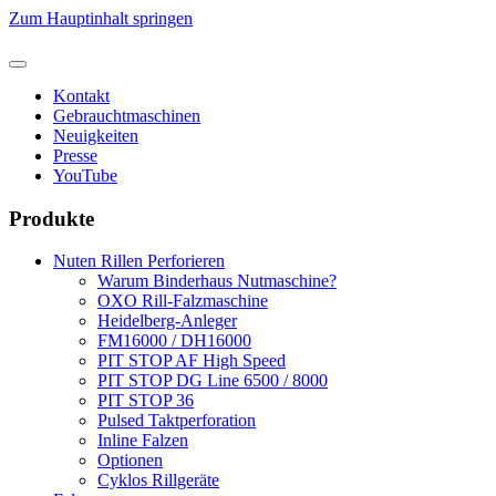
Zum Hauptinhalt springen
Kontakt
Gebrauchtmaschinen
Neuigkeiten
Presse
YouTube
Produkte
Nuten Rillen Perforieren
Warum Binderhaus Nutmaschine?
OXO Rill-Falzmaschine
Heidelberg-Anleger
FM16000 / DH16000
PIT STOP AF High Speed
PIT STOP DG Line 6500 / 8000
PIT STOP 36
Pulsed Taktperforation
Inline Falzen
Optionen
Cyklos Rillgeräte