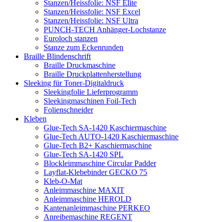
Stanzen/Heissfolie: NSF Elite
Stanzen/Heissfolie: NSF Excel
Stanzen/Heissfolie: NSF Ultra
PUNCH-TECH Anhänger-Lochstanze
Euroloch stanzen
Stanze zum Eckenrunden
Braille Blindenschrift
Braille Druckmaschine
Braille Druckplattenherstellung
Sleeking für Toner-Digitaldruck
Sleekingfolie Lieferprogramm
Sleekingmaschinen Foil-Tech
Folienschneider
Kleben
Glue-Tech SA-1420 Kaschiermaschine
Glue-Tech AUTO-1420 Kaschiermaschine
Glue-Tech B2+ Kaschiermaschine
Glue-Tech SA-1420 SPL
Blockleimmaschine Circular Padder
Layflat-Klebebinder GECKO 75
Kleb-O-Mat
Anleimmaschine MAXIT
Anleimmaschine HEROLD
Kantenanleimmaschine PERKEO
Anreibemaschine REGENT