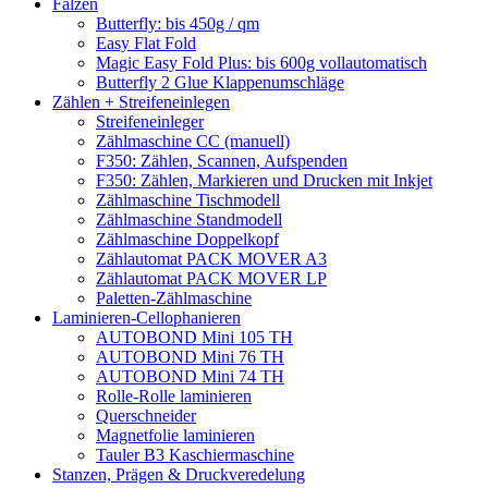
Falzen
Butterfly: bis 450g / qm
Easy Flat Fold
Magic Easy Fold Plus: bis 600g vollautomatisch
Butterfly 2 Glue Klappenumschläge
Zählen + Streifeneinlegen
Streifeneinleger
Zählmaschine CC (manuell)
F350: Zählen, Scannen, Aufspenden
F350: Zählen, Markieren und Drucken mit Inkjet
Zählmaschine Tischmodell
Zählmaschine Standmodell
Zählmaschine Doppelkopf
Zählautomat PACK MOVER A3
Zählautomat PACK MOVER LP
Paletten-Zählmaschine
Laminieren-Cellophanieren
AUTOBOND Mini 105 TH
AUTOBOND Mini 76 TH
AUTOBOND Mini 74 TH
Rolle-Rolle laminieren
Querschneider
Magnetfolie laminieren
Tauler B3 Kaschiermaschine
Stanzen, Prägen & Druckveredelung