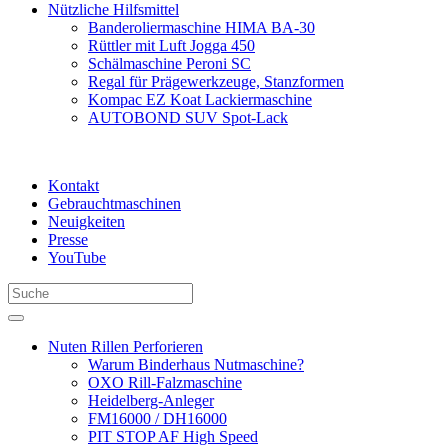
Nützliche Hilfsmittel
Banderoliermaschine HIMA BA-30
Rüttler mit Luft Jogga 450
Schälmaschine Peroni SC
Regal für Prägewerkzeuge, Stanzformen
Kompac EZ Koat Lackiermaschine
AUTOBOND SUV Spot-Lack
Kontakt
Gebrauchtmaschinen
Neuigkeiten
Presse
YouTube
Nuten Rillen Perforieren
Warum Binderhaus Nutmaschine?
OXO Rill-Falzmaschine
Heidelberg-Anleger
FM16000 / DH16000
PIT STOP AF High Speed