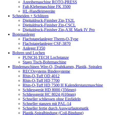
Anreibemaschine ROTO-PRESS
Falt-Klebemaschine FK 3500
HL-Handleimgeräte
Schneiden + Schlitzen
Digitaldruck-Finisher Zip-TS2L
Digitaldruck-Finisher Zip-CSCL
Digitaldruck-Finisher Zip-A3E Mark IV Pro
Bogenanleger
Flachstapelanleger Therm-O-Type
Flachstapelanleger CSF-3870
Anleger F350
Bohren und Lochen
PUNCH-TECH Lochstanze
Stago Tisch-Bohrmaschine
Bindemaschinen Wire-O, Drahtkamm, Plastik, Spiralen
RECOsystems Bindesysteme
Rhin-O-Tuff OD 4012
Rhin-O-Tuff HD 7700
Rhin-O-Tuff HD 7500 H Kalenderstanzmaschine
Schliessgerät HD 8000 (356mm)
Schliessgerät HC 8024 (610mm)
Schneller schliessen ohne Einfädeln
Schneller stanzen mit PAL-14
Schneller fertig durch Auswurfautomatik
Plastik-Spiralbindung (Coil-Bindung)