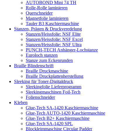
AUTOBOND Mini 74 TH
Rolle-Rolle laminieren
Querschneider
Magnetfolie laminieren
Tauler B3 Kaschiermaschine
Stanzen, Prägen & Druckveredelung
Stanzen/Heissfolie: NSF Elite
Stanzen/Heissfolie: NSF Excel
Stanzen/Heissfolie: NSF Ultra
PUNCH-TECH Anhänger-Lochstanze
Euroloch stanzen
Stanze zum Eckenrunden
Braille Blindenschrift
Braille Druckmaschine
Braille Druckplattenherstellung
Sleeking für Toner-Digitaldruck
Sleekingfolie Lieferprogramm
Sleekingmaschinen Foil-Tech
Folienschneider
Kleben
Glue-Tech SA-1420 Kaschiermaschine
Glue-Tech AUTO-1420 Kaschiermaschine
Glue-Tech B2+ Kaschiermaschine
Glue-Tech SA-1420 SPL
Blockleimmaschine Circular Padder