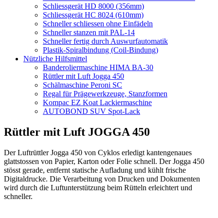
Schliessgerät HD 8000 (356mm)
Schliessgerät HC 8024 (610mm)
Schneller schliessen ohne Einfädeln
Schneller stanzen mit PAL-14
Schneller fertig durch Auswurfautomatik
Plastik-Spiralbindung (Coil-Bindung)
Nützliche Hilfsmittel
Banderoliermaschine HIMA BA-30
Rüttler mit Luft Jogga 450
Schälmaschine Peroni SC
Regal für Prägewerkzeuge, Stanzformen
Kompac EZ Koat Lackiermaschine
AUTOBOND SUV Spot-Lack
Rüttler mit Luft JOGGA 450
Der Luftrüttler Jogga 450 von Cyklos erledigt kantengenaues
glattstossen von Papier, Karton oder Folie schnell. Der Jogga 450
stösst gerade, entfernt statische Aufladung und kühlt frische
Digitaldrucke. Die Verarbeitung von Drucken und Dokumenten
wird durch die Luftunterstützung beim Rütteln erleichtert und
schneller.