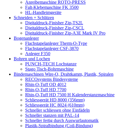
Anreibemaschine ROTO-PRESS
Falt-Klebemaschine FK 3500
HL-Handleimgeräte
Schneiden + Schlitzen
Digitaldruck-Finisher Zip-TS2L
Digitaldruck-Finisher Zip-CSCL
Digitaldruck-Finisher Zip-A3E Mark IV Pro
Bogenanleger
Flachstapelanleger Therm-O-Type
Flachstapelanleger CSF-3870
Anleger F350
Bohren und Lochen
PUNCH-TECH Lochstanze
Stago Tisch-Bohrmaschine
Bindemaschinen Wire-O, Drahtkamm, Plastik, Spiralen
RECOsystems Bindesysteme
Rhin-O-Tuff OD 4012
Rhin-O-Tuff HD 7700
Rhin-O-Tuff HD 7500 H Kalenderstanzmaschine
Schliessgerät HD 8000 (356mm)
Schliessgerät HC 8024 (610mm)
Schneller schliessen ohne Einfädeln
Schneller stanzen mit PAL-14
Schneller fertig durch Auswurfautomatik
Plastik-Spiralbindung (Coil-Bindung)