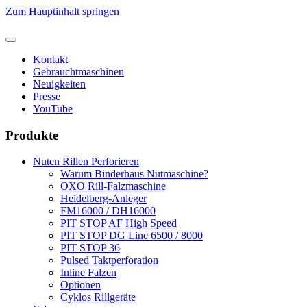
Zum Hauptinhalt springen
Kontakt
Gebrauchtmaschinen
Neuigkeiten
Presse
YouTube
Produkte
Nuten Rillen Perforieren
Warum Binderhaus Nutmaschine?
OXO Rill-Falzmaschine
Heidelberg-Anleger
FM16000 / DH16000
PIT STOP AF High Speed
PIT STOP DG Line 6500 / 8000
PIT STOP 36
Pulsed Taktperforation
Inline Falzen
Optionen
Cyklos Rillgeräte