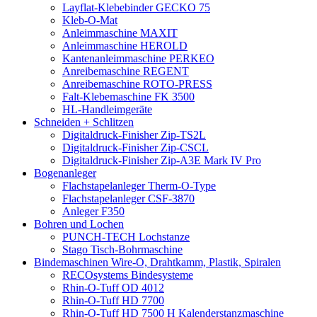
Layflat-Klebebinder GECKO 75
Kleb-O-Mat
Anleimmaschine MAXIT
Anleimmaschine HEROLD
Kantenanleimmaschine PERKEO
Anreibemaschine REGENT
Anreibemaschine ROTO-PRESS
Falt-Klebemaschine FK 3500
HL-Handleimgeräte
Schneiden + Schlitzen
Digitaldruck-Finisher Zip-TS2L
Digitaldruck-Finisher Zip-CSCL
Digitaldruck-Finisher Zip-A3E Mark IV Pro
Bogenanleger
Flachstapelanleger Therm-O-Type
Flachstapelanleger CSF-3870
Anleger F350
Bohren und Lochen
PUNCH-TECH Lochstanze
Stago Tisch-Bohrmaschine
Bindemaschinen Wire-O, Drahtkamm, Plastik, Spiralen
RECOsystems Bindesysteme
Rhin-O-Tuff OD 4012
Rhin-O-Tuff HD 7700
Rhin-O-Tuff HD 7500 H Kalenderstanzmaschine