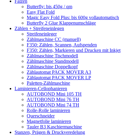
Falzen
Butterfly: bis 450g / qm
Easy Flat Fold
Magic Easy Fold Plus: bis 600g vollautomatisch
Butterfly 2 Glue Klappenumschläge
Zählen + Streifeneinlegen
Streifeneinleger
Zählmaschine CC (manuell)
F350: Zählen, Scannen, Aufspenden
F350: Zählen, Markieren und Drucken mit Inkjet
Zählmaschine Tischmodell
Zählmaschine Standmodell
Zählmaschine Doppelkopf
Zählautomat PACK MOVER A3
Zählautomat PACK MOVER LP
Paletten-Zählmaschine
Laminieren-Cellophanieren
AUTOBOND Mini 105 TH
AUTOBOND Mini 76 TH
AUTOBOND Mini 74 TH
Rolle-Rolle laminieren
Querschneider
Magnetfolie laminieren
Tauler B3 Kaschiermaschine
Stanzen, Prägen & Druckveredelung