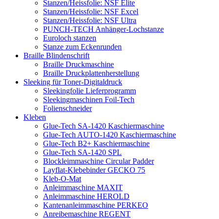
Stanzen/Heissfolie: NSF Elite
Stanzen/Heissfolie: NSF Excel
Stanzen/Heissfolie: NSF Ultra
PUNCH-TECH Anhänger-Lochstanze
Euroloch stanzen
Stanze zum Eckenrunden
Braille Blindenschrift
Braille Druckmaschine
Braille Druckplattenherstellung
Sleeking für Toner-Digitaldruck
Sleekingfolie Lieferprogramm
Sleekingmaschinen Foil-Tech
Folienschneider
Kleben
Glue-Tech SA-1420 Kaschiermaschine
Glue-Tech AUTO-1420 Kaschiermaschine
Glue-Tech B2+ Kaschiermaschine
Glue-Tech SA-1420 SPL
Blockleimmaschine Circular Padder
Layflat-Klebebinder GECKO 75
Kleb-O-Mat
Anleimmaschine MAXIT
Anleimmaschine HEROLD
Kantenanleimmaschine PERKEO
Anreibemaschine REGENT