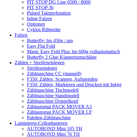
PIT STOP DG Line 6500 / 8000
PIT STOP 36
Pulsed Taktperforation
Inline Falzen
Optionen
Cyklos Rillgeräte
Falzen
Butterfly: bis 450g / qm
Easy Flat Fold
Magic Easy Fold Plus: bis 600g vollautomatisch
Butterfly 2 Glue Klappenumschläge
Zählen + Streifeneinlegen
Streifeneinleger
Zählmaschine CC (manuell)
F350: Zählen, Scannen, Aufspenden
F350: Zählen, Markieren und Drucken mit Inkjet
Zählmaschine Tischmodell
Zählmaschine Standmodell
Zählmaschine Doppelkopf
Zählautomat PACK MOVER A3
Zählautomat PACK MOVER LP
Paletten-Zählmaschine
Laminieren-Cellophanieren
AUTOBOND Mini 105 TH
AUTOBOND Mini 76 TH