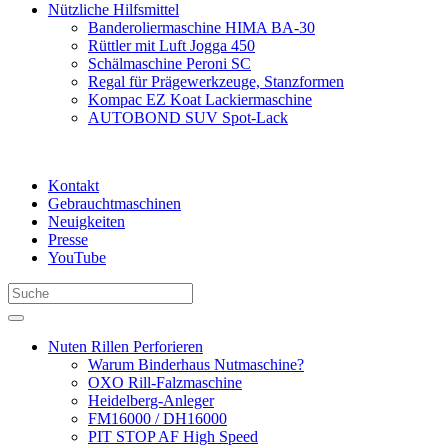
Nützliche Hilfsmittel
Banderoliermaschine HIMA BA-30
Rüttler mit Luft Jogga 450
Schälmaschine Peroni SC
Regal für Prägewerkzeuge, Stanzformen
Kompac EZ Koat Lackiermaschine
AUTOBOND SUV Spot-Lack
Kontakt
Gebrauchtmaschinen
Neuigkeiten
Presse
YouTube
Nuten Rillen Perforieren
Warum Binderhaus Nutmaschine?
OXO Rill-Falzmaschine
Heidelberg-Anleger
FM16000 / DH16000
PIT STOP AF High Speed