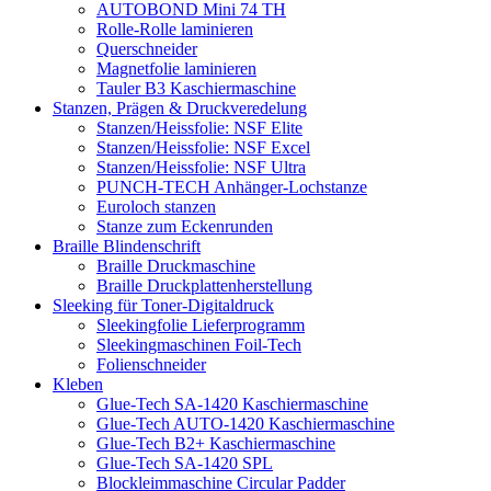
AUTOBOND Mini 74 TH
Rolle-Rolle laminieren
Querschneider
Magnetfolie laminieren
Tauler B3 Kaschiermaschine
Stanzen, Prägen & Druckveredelung
Stanzen/Heissfolie: NSF Elite
Stanzen/Heissfolie: NSF Excel
Stanzen/Heissfolie: NSF Ultra
PUNCH-TECH Anhänger-Lochstanze
Euroloch stanzen
Stanze zum Eckenrunden
Braille Blindenschrift
Braille Druckmaschine
Braille Druckplattenherstellung
Sleeking für Toner-Digitaldruck
Sleekingfolie Lieferprogramm
Sleekingmaschinen Foil-Tech
Folienschneider
Kleben
Glue-Tech SA-1420 Kaschiermaschine
Glue-Tech AUTO-1420 Kaschiermaschine
Glue-Tech B2+ Kaschiermaschine
Glue-Tech SA-1420 SPL
Blockleimmaschine Circular Padder